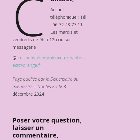
C
Accueil
téléphonique : Tél
: 06 72 48 77 11
Les mardis et
vendredis de 9h à 12h ou sur
messagerie
@ :
dispensairedumieuxetre-nantes-
est@orange.fr
Page publiée par le Dispensaire du
mieux-être
–
Nantes Est l
e 3
décembre 2024
Poser votre question,
laisser un
commentaire,